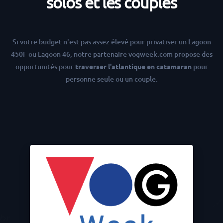
solos et les couples
Si votre budget n'est pas assez élevé pour privatiser un
Lagoon
450F
ou
Lagoon 46
, notre partenaire
vogweek.com
propose des
opportunités pour
traverser l'atlantique en catamaran
pour
personne seule ou un couple.