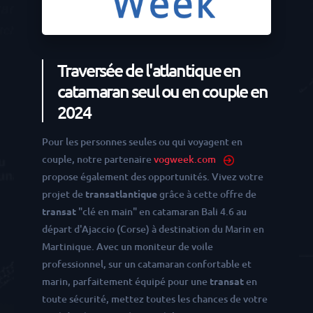
Traversée de l'atlantique en
catamaran seul ou en couple en
2024
Pour les personnes seules ou qui voyagent en
couple, notre partenaire
vogweek.com
propose également des opportunités. Vivez votre
projet de
transatlantique
grâce à cette offre de
transat
"clé en main" en catamaran Bali 4.6 au
départ d'Ajaccio (Corse) à destination du Marin en
Martinique. Avec un moniteur de voile
professionnel, sur un catamaran confortable et
marin, parfaitement équipé pour une
transat
en
toute sécurité, mettez toutes les chances de votre